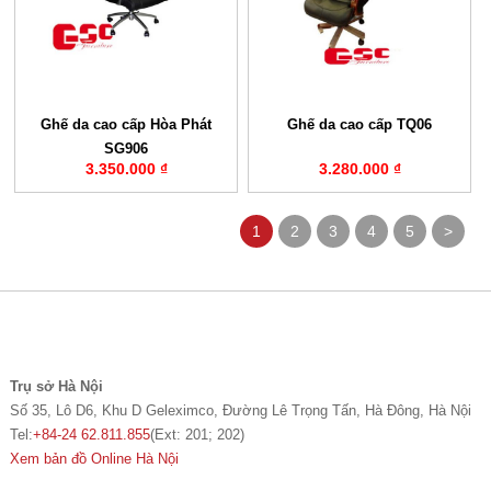
Ghế da cao cấp Hòa Phát
Ghế da cao cấp TQ06
SG906
3.350.000 ₫
3.280.000 ₫
1
2
3
4
5
>
Trụ sở Hà Nội
Số 35, Lô D6, Khu D Geleximco, Đường Lê Trọng Tấn, Hà Đông, Hà Nội
Tel:
+84-24 62.811.855
(Ext: 201; 202)
Xem bản đồ Online Hà Nội