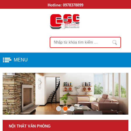
Hotline:
0978378899
MENU
NỘI THẤT VĂN PHÒNG