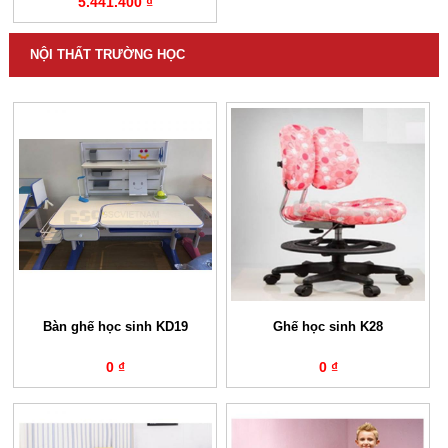
5.441.400 ₫
NỘI THẤT TRƯỜNG HỌC
Bàn ghế học sinh KD19
Ghế học sinh K28
0 ₫
0 ₫