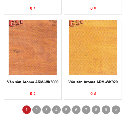
0 ₫
0 ₫
Ván sàn Aroma ARM-WK3600
Ván sàn Aroma ARM-WK920
0 ₫
0 ₫
1
2
3
4
5
6
7
8
9
>