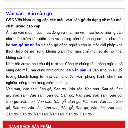
Ván sàn - Ván sàn gỗ
GSC Việt Nam cung cấp các mẫu ván sàn gỗ đa dạng về mẫu mã,
chất lượng cao cấp.
Ấm áp vào mùa mưa, mùa đông và mát mẻ với mùa hè, ở những căn
nhà phố khiêm tốn diện tích và những căn hộ chung cư thì nhu cầu
lát
sàn gỗ tự nhiên
và sàn gỗ công nghiệp còn là một giải pháp khá
thích hợp để nới rộng không gian nhờ hạn chế một số đồ nội thất
không cần thiết...
Nắm bắt được nhu cầu thị trường, Công ty chúng tôi không ngừng bổ
sung các mẫu mã cũng như chủng loại
ván sàn
để đáp ứng nhiều đối
tượng khách hàng từ nhà dân cho đến văn phòng hành chính sự
nghiệp, công trình trọng điểm quốc gia.
Ván sàn, Van san, Sàn gỗ, San go, Ván sàn, Van san, Sàn gỗ, San
go, Ván sàn, Van san, Sàn gỗ, San go, Ván sàn, Van san, Sàn gỗ,
San go, Ván sàn, Van san, Sàn gỗ, San go, Ván sàn, Van san, Sàn
gỗ, San go, Ván sàn, Van san, Sàn gỗ, San go, Ván sàn, Van san,
Sàn gỗ, San go, Ván sàn, Van san, Sàn gỗ, San go
DANH SÁCH SẢN PHẨM