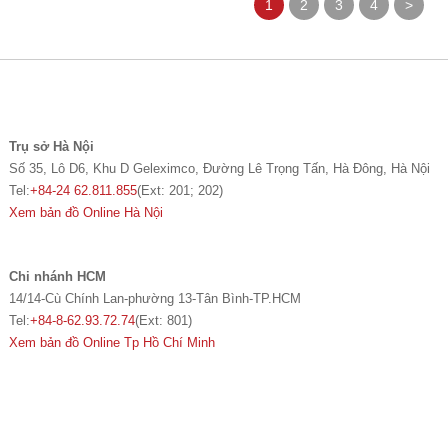
1
2
3
4
>
Trụ sở Hà Nội
Số 35, Lô D6, Khu D Geleximco, Đường Lê Trọng Tấn, Hà Đông, Hà Nội
Tel:
+84-24 62.811.855
(Ext: 201; 202)
Xem bản đồ Online Hà Nội
Chi nhánh HCM
14/14-Cù Chính Lan-phường 13-Tân Bình-TP.HCM
Tel:
+84-8-62.93.72.74
(Ext: 801)
Xem bản đồ Online Tp Hồ Chí Minh