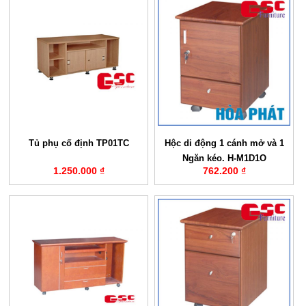
Tủ phụ cố định TP01TC
Hộc di động 1 cánh mở và 1
Ngăn kéo. H-M1D1O
1.250.000 ₫
762.200 ₫