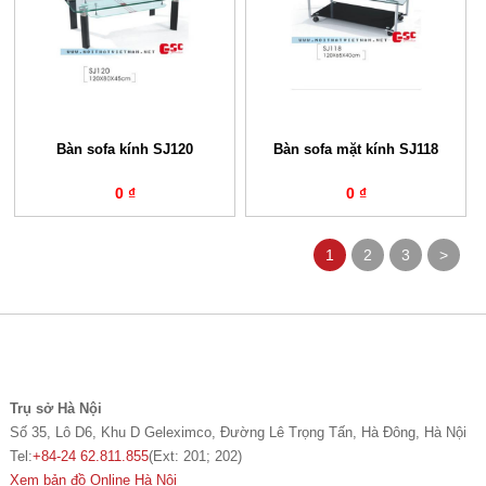
Bàn sofa kính SJ120
Bàn sofa mặt kính SJ118
0 ₫
0 ₫
1
2
3
>
Trụ sở Hà Nội
Số 35, Lô D6, Khu D Geleximco, Đường Lê Trọng Tấn, Hà Đông, Hà Nội
Tel:
+84-24 62.811.855
(Ext: 201; 202)
Xem bản đồ Online Hà Nội