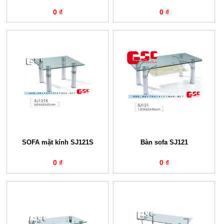
0 ₫
0 ₫
SOFA mặt kính SJ121S
Bàn sofa SJ121
0 ₫
0 ₫