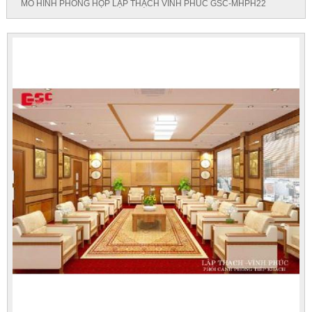
MÔ HÌNH PHÒNG HỌP LẬP THẠCH VĨNH PHÚC GSC-MHPH22