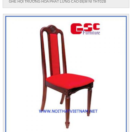
GHẾ HỘI TRƯỜNG HÒA PHÁT LƯNG CAO ĐỆM NỈ THT02B