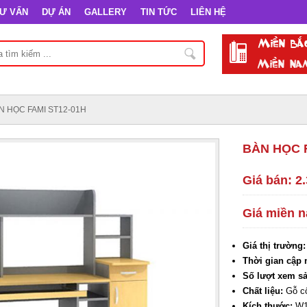
Ư VẤN
DỰ ÁN
GALLERY
TIN TỨC
LIÊN HỆ
N HỌC FAMI ST12-01H
BÀN HỌC F
Giá bán: 2
Giá miền n
Giá thị trường
Thời gian cập 
Số lượt xem 
Chất liệu:
Gỗ c
Kích thước:
W1