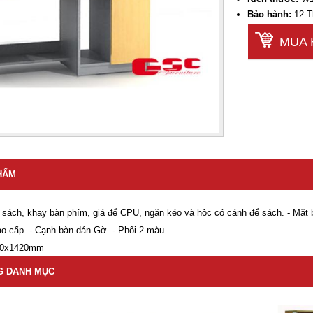
Bảo hành:
12 T
MUA 
PHẨM
 sách, khay bàn phím, giá để CPU, ngăn kéo và hộc có cánh để sách. - Mặt 
o cấp. - Cạnh bàn dán Gờ. - Phối 2 màu.
80x1420mm
G DANH MỤC