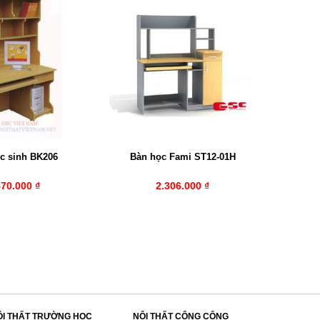
c sinh BK206
Bàn học Fami ST12-01H
470.000 ₫
2.306.000 ₫
ỘI THẤT TRƯỜNG HỌC
NỘI THẤT CÔNG CỘNG