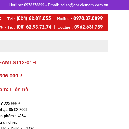
Hotline:
0978378899
- Email:
sales@gscvietnam.com.vn
AMI ST12-01H
.306.000 ₫
am: Liên hệ
:
2.306.000 ₫
nhật:
05-02-2009
sản phẩm：
4234
ông nghiệp
190 x D580 x H1420