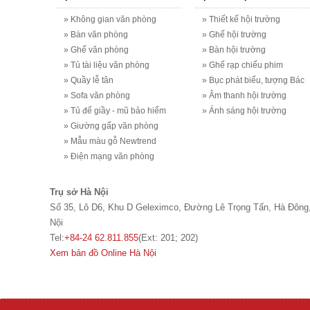
» Không gian văn phòng
» Thiết kế hội trường
» Bàn văn phòng
» Ghế hội trường
» Ghế văn phòng
» Bàn hội trường
» Tủ tài liệu văn phòng
» Ghế rạp chiếu phim
» Quầy lễ tân
» Bục phát biểu, tượng Bác
» Sofa văn phòng
» Âm thanh hội trường
» Tủ để giầy - mũ bảo hiểm
» Ánh sáng hội trường
» Giường gấp văn phòng
» Mẫu màu gỗ Newtrend
» Điện mạng văn phòng
Trụ sở Hà Nội
Số 35, Lô D6, Khu D Geleximco, Đường Lê Trọng Tấn, Hà Đông
Nội
Tel:
+84-24 62.811.855
(Ext: 201; 202)
Xem bản đồ Online Hà Nội