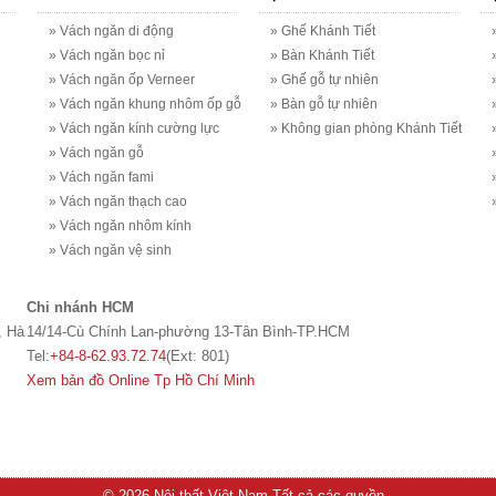
» Vách ngăn di động
» Ghế Khánh Tiết
» Vách ngăn bọc nỉ
» Bàn Khánh Tiết
» Vách ngăn ốp Verneer
» Ghế gỗ tự nhiên
» Vách ngăn khung nhôm ốp gỗ
» Bàn gỗ tự nhiên
» Vách ngăn kính cường lực
» Không gian phòng Khánh Tiết
» Vách ngăn gỗ
» Vách ngăn fami
» Vách ngăn thạch cao
» Vách ngăn nhôm kính
» Vách ngăn vệ sinh
Chi nhánh HCM
, Hà
14/14-Cù Chính Lan-phường 13-Tân Bình-TP.HCM
Tel:
+84-8-62.93.72.74
(Ext: 801)
Xem bản đồ Online Tp Hồ Chí Minh
© 2026 Nội thất Việt Nam Tất cả các quyền