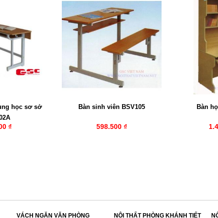
ung học sơ sở
Bàn sinh viên BSV105
Bàn họ
02A
00 ₫
598.500 ₫
1.
VÁCH NGĂN VĂN PHÒNG
NỘI THẤT PHÒNG KHÁNH TIẾT
N