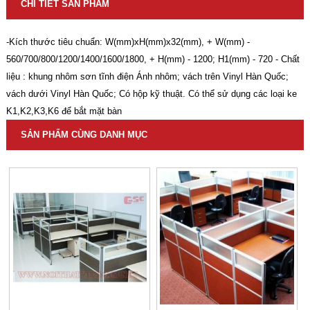
CHI TIẾT SẢN PHẨM
-Kích thước tiêu chuẩn: W(mm)xH(mm)x32(mm), + W(mm) -
560/700/800/1200/1400/1600/1800, + H(mm) - 1200; H1(mm) - 720 - Chất
liệu : khung nhôm sơn tĩnh điện Ánh nhôm; vách trên Vinyl Hàn Quốc;
vách dưới Vinyl Hàn Quốc; Có hộp kỹ thuật. Có thể sử dụng các loại ke
K1,K2,K3,K6 để bắt mặt bàn
SẢN PHẨM CÙNG DANH MỤC